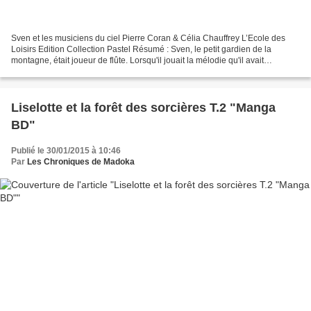
Sven et les musiciens du ciel Pierre Coran & Célia Chauffrey L’Ecole des
Loisirs Edition Collection Pastel Résumé : Sven, le petit gardien de la
montagne, était joueur de flûte. Lorsqu'il jouait la mélodie qu'il avait
composée, les notes s'envolaient....
Liselotte et la forêt des sorcières T.2 "Manga
BD"
Publié le 30/01/2015 à 10:46
Par
Les Chroniques de Madoka