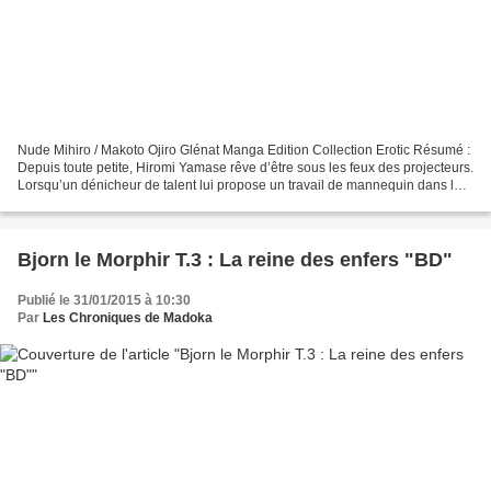
Nude Mihiro / Makoto Ojiro Glénat Manga Edition Collection Erotic Résumé :
Depuis toute petite, Hiromi Yamase rêve d’être sous les feux des projecteurs.
Lorsqu’un dénicheur de talent lui propose un travail de mannequin dans la
photo érotique, elle y voit...
Bjorn le Morphir T.3 : La reine des enfers "BD"
Publié le 31/01/2015 à 10:30
Par
Les Chroniques de Madoka