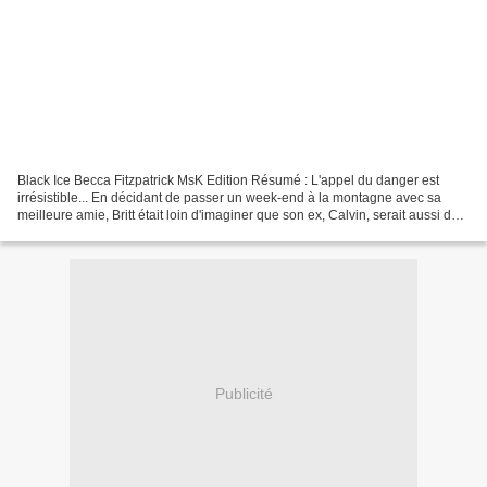
Black Ice Becca Fitzpatrick MsK Edition Résumé : L'appel du danger est
irrésistible... En décidant de passer un week-end à la montagne avec sa
meilleure amie, Britt était loin d'imaginer que son ex, Calvin, serait aussi de
la partie. Tandis qu'elle profite...
Publicité