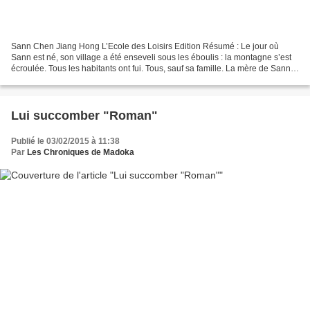
Sann Chen Jiang Hong L’Ecole des Loisirs Edition Résumé : Le jour où
Sann est né, son village a été enseveli sous les éboulis : la montagne s’est
écroulée. Tous les habitants ont fui. Tous, sauf sa famille. La mère de Sann
l’emmène souvent quand elle...
Lui succomber "Roman"
Publié le 03/02/2015 à 11:38
Par
Les Chroniques de Madoka