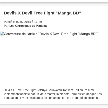
de la lune ; Une poule...
Devils X Devil Free Fight "Manga BD"
Publié le 02/02/2015 à 10:29
Par
Les Chroniques de Madoka
Devils X Devil Free Fight Tetsuya Saruwatari Tonkam Edition Résumé :
Violemment atteinte par un virus mortel, la planète Terre est en danger. Les
populations fuyant les risques de contamination ont propagé linfection à
lensemble du globe. Des créatures...