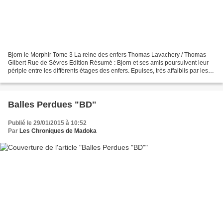
Bjorn le Morphir Tome 3 La reine des enfers Thomas Lavachery / Thomas
Gilbert Rue de Sèvres Edition Résumé : Bjorn et ses amis poursuivent leur
périple entre les différents étages des enfers. Epuises, très affaiblis par les
combats contre le prince Dar,...
Balles Perdues "BD"
Publié le 29/01/2015 à 10:52
Par
Les Chroniques de Madoka