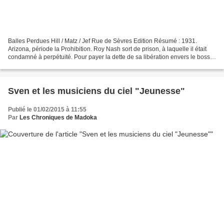
Balles Perdues Hill / Matz / Jef Rue de Sèvres Edition Résumé : 1931.
Arizona, période la Prohibition. Roy Nash sort de prison, à laquelle il était
condamné à perpétuité. Pour payer la dette de sa libération envers le boss
de Chicago, Roy est à la poursuite...
Sven et les musiciens du ciel "Jeunesse"
Publié le 01/02/2015 à 11:55
Par
Les Chroniques de Madoka