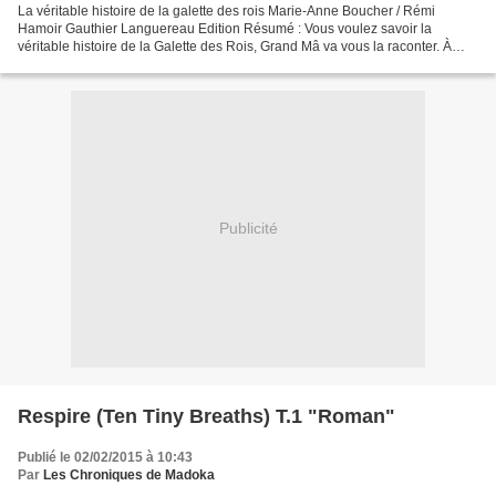
La véritable histoire de la galette des rois Marie-Anne Boucher / Rémi
Hamoir Gauthier Languereau Edition Résumé : Vous voulez savoir la
véritable histoire de la Galette des Rois, Grand Mâ va vous la raconter. À
peine Grand-Mâ Souris a-t-elle servi les...
Publicité
Respire (Ten Tiny Breaths) T.1 "Roman"
Publié le 02/02/2015 à 10:43
Par
Les Chroniques de Madoka