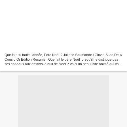
Que fais-tu toute l’année, Père Noël ? Juliette Saumande / Cinzia Sileo Deux
Coqs d’Or Edition Résumé : Que fait le père Noël lorsqu'il ne distribue pas
ses cadeaux aux enfants la nuit de Noël ? Voici un beau livre animé qui va te
permettre de découvrir...