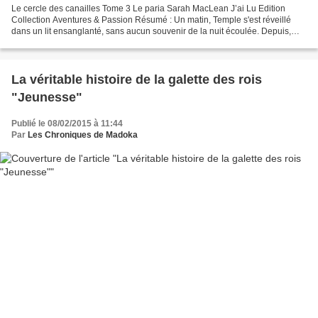
Le cercle des canailles Tome 3 Le paria Sarah MacLean J’ai Lu Edition
Collection Aventures & Passion Résumé : Un matin, Temple s'est réveillé
dans un lit ensanglanté, sans aucun souvenir de la nuit écoulée. Depuis,
tout le monde le suspecte d'avoir assassiné...
La véritable histoire de la galette des rois
"Jeunesse"
Publié le 08/02/2015 à 11:44
Par
Les Chroniques de Madoka