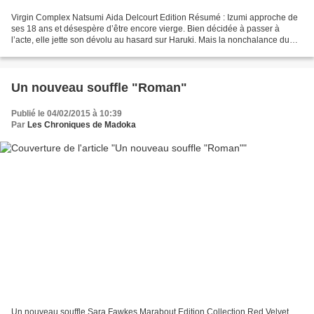
Virgin Complex Natsumi Aida Delcourt Edition Résumé : Izumi approche de
ses 18 ans et désespère d’être encore vierge. Bien décidée à passer à
l’acte, elle jette son dévolu au hasard sur Haruki. Mais la nonchalance du
jeune homme ne va pas l’aider à découvrir...
Un nouveau souffle "Roman"
Publié le 04/02/2015 à 10:39
Par
Les Chroniques de Madoka
Un nouveau souffle Sara Fawkes Marabout Edition Collection Red Velvet