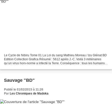
Le Cycle de Nibiru Tome 01 La Loi du sang Mathieu Moreau / Izu Glénat BD
Edition Collection Grafica Résumé : 5612 après J.-C. Voilà 3 millénaires
qu’un virus hors-norme a infecté la Terre. Conséquence : tous les humains
souffrent, dès leur naissance,...
Sauvage "BD"
Publié le 01/02/2015 à 11:26
Par
Les Chroniques de Madoka