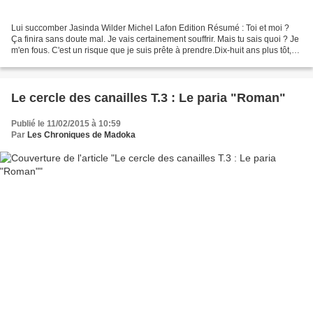
Lui succomber Jasinda Wilder Michel Lafon Edition Résumé : Toi et moi ?
Ça finira sans doute mal. Je vais certainement souffrir. Mais tu sais quoi ? Je
m'en fous. C'est un risque que je suis prête à prendre.Dix-huit ans plus tôt,
Nell et Colton parvenaient...
Le cercle des canailles T.3 : Le paria "Roman"
Publié le 11/02/2015 à 10:59
Par
Les Chroniques de Madoka