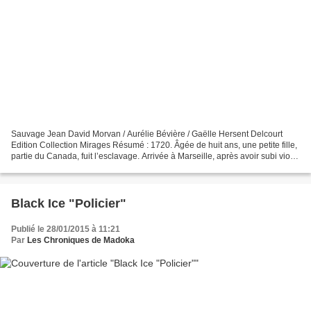
Sauvage Jean David Morvan / Aurélie Bévière / Gaëlle Hersent Delcourt
Edition Collection Mirages Résumé : 1720. Âgée de huit ans, une petite fille,
partie du Canada, fuit l’esclavage. Arrivée à Marseille, après avoir subi viols
et brimades, elle se réfugie...
Black Ice "Policier"
Publié le 28/01/2015 à 11:21
Par
Les Chroniques de Madoka