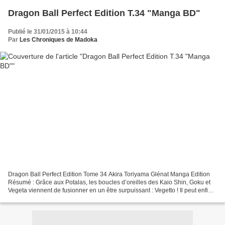
Dragon Ball Perfect Edition T.34 "Manga BD"
Publié le 31/01/2015 à 10:44
Par
Les Chroniques de Madoka
Dragon Ball Perfect Edition Tome 34 Akira Toriyama Glénat Manga Edition
Résumé : Grâce aux Potalas, les boucles d’oreilles des Kaio Shin, Goku et
Vegeta viennent de fusionner en un être surpuissant : Vegetto ! Il peut enfin
affronter Majin Boo d’égal...