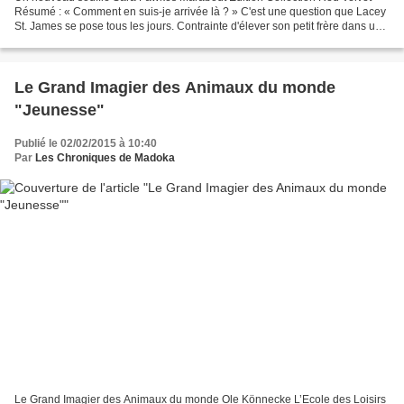
Résumé : « Comment en suis-je arrivée là ? » C'est une question que Lacey
St. James se pose tous les jours. Contrainte d'élever son petit frère dans un
mobile-home, elle a un job sans...
Le Grand Imagier des Animaux du monde
"Jeunesse"
Publié le 02/02/2015 à 10:40
Par
Les Chroniques de Madoka
Le Grand Imagier des Animaux du monde Ole Könnecke L’Ecole des Loisirs