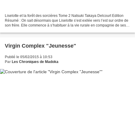
Liselotte et la forêt des sorcières Tome 2 Natsuki Takaya Delcourt Edition
Résumé : On sait désormais que Liselotte s’est exilée vers l’est sur ordre de
son frère. Elle commence à s’habituer à la vie rurale en compagnie de ses
serviteurs, du petit démon...
Virgin Complex "Jeunesse"
Publié le 05/02/2015 à 10:53
Par
Les Chroniques de Madoka