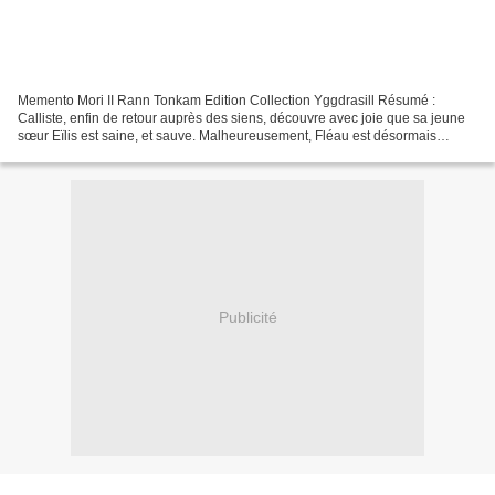
Memento Mori II Rann Tonkam Edition Collection Yggdrasill Résumé :
Calliste, enfin de retour auprès des siens, découvre avec joie que sa jeune
sœur Eïlis est saine, et sauve. Malheureusement, Fléau est désormais
prisonnier des limbes. Pour le retrouver,...
Publicité