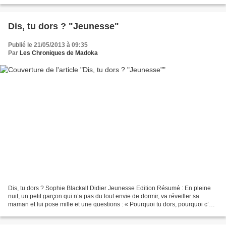
chanteuse préférée des Français. « Bambino...
Dis, tu dors ? "Jeunesse"
Publié le 21/05/2013 à 09:35
Par
Les Chroniques de Madoka
Dis, tu dors ? Sophie Blackall Didier Jeunesse Edition Résumé : En pleine
nuit, un petit garçon qui n’a pas du tout envie de dormir, va réveiller sa
maman et lui pose mille et une questions : « Pourquoi tu dors, pourquoi c’est
encore la nuit, pourquoi...