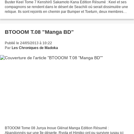
Buster Keel Tome 7 Kenshirô Sakamoto Kana Edition Résumé : Keel et ses
compagnons se rendent dans le désert de Seachili où serait dissimulée une
relique. Ils sont rejoints en chemin par Bumper et Toeturn, deux membres
d’Ayakashi et aussi des ennemis !...
BTOOOM T.08 "Manga BD"
Publié le 24/05/2013 à 10:22
Par
Les Chroniques de Madoka
BTOOOM Tome 08 Junya Inoue Glénat Manga Edition Résumé :
Abandonnés sur une île déserte, Ryota et Himiko ont pu survivre jusqu ici