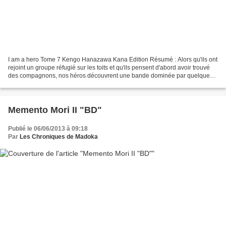
I am a hero Tome 7 Kengo Hanazawa Kana Edition Résumé : Alors qu'ils ont
rejoint un groupe réfugié sur les toits et qu'ils pensent d'abord avoir trouvé
des compagnons, nos héros découvrent une bande dominée par quelques-
uns qui, possédant armes et autorité...
Memento Mori II "BD"
Publié le 06/06/2013 à 09:18
Par
Les Chroniques de Madoka