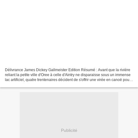
Délivrance James Dickey Gallmeister Edition Résumé : Avant que la rivière
reliant la petite ville d'Oree à celle d'Aintry ne disparaisse sous un immense
lac artificiel, quatre trentenaires décident de s'offrir une virée en canoë pour
tromper l'ennui de...
Publicité