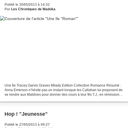
Publié le 30/05/2013 à 14:32
Par
Les Chroniques de Madoka
Une île Tracey Garvis Graves Milady Edition Collection Romance Résumé :
Anna Emerson n’hésite pas un instant lorsque les Callahan lui proposent de
se rendre aux Maldives pour donner des cours à leur fils T.J., en rémission
d’un cancer. Mais rien ne se...
Hop ! "Jeunesse"
Publié le 27/05/2013 à 09:27