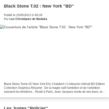
Black Stone T.02 : New York "BD"
Publié le 25/05/2013 à 08:39
Par
Les Chroniques de Madoka
Black Stone Tome 02 New York Eric Chabbert / Corbeyran Glénat BD Edition
Collection Graphica Résumé : De la magie naît l'ambition et de l'ambition
naissent les ténèbres... Resté à Paris, Jean-Jacques vivote de ses tours, et
tente d aider ses deux amies....
Les Justes "Policier"