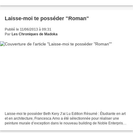
prochaine du volcan va anéantir...
Laisse-moi te posséder "Roman"
Publié le 11/06/2013 à 09:31
Par
Les Chroniques de Madoka
Laisse-moi te posséder Beth Kery J’ai Lu Edition Résumé : Étudiante en art
et en architecture, Francesca Arno a été sélectionnée pour réaliser une
peinture murale d’exception dans le nouveau building de Noble Enterprises.
À la tête de cette société florissante...