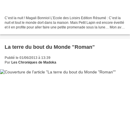
C’est la nuit ! Magali Bonniol L’Ecole des Loisirs Edition Résumé : C’est la
nuit et tout le monde dort dans la maison. Mais Petit Lapin est encore éveillé
et il en profite pour aller faire une petite promenade sous la lune… Mon avis
: **** Un bel album,...
La terre du bout du Monde "Roman"
Publié le 01/06/2013 à 13:39
Par
Les Chroniques de Madoka