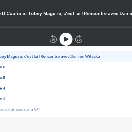
 DiCaprio et Tobey Maguire, c'est lui ! Rencontre avec Dam
bey Maguire, c'est lui ! Rencontre avec Damien Witecka
e 6
e 5
e 4
e 3
s créatrices de la VF !
e 2
e 1