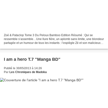
Zoé & Pataclop Tome 3 Du Peloux Bamboo Edition Résumé : Qui se
ressemble s’assemble…Une llure fière, un aplomb sans limite, une blondeur
partagée et un humour de tous les instants : l’espiègle Zé et son malicieux
poney Pataclop sont les meilleurs amis...
I am a hero T.7 "Manga BD"
Publié le 30/05/2013 à 14:26
Par
Les Chroniques de Madoka