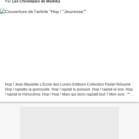
Par
Les Chroniques de Madoka
Hop ! Jean Maubille L’Ecole des Loisirs Editions Collection Pastel Résumé :
Hop ! raplatie la grenouille. Hop ! raplati le poisson. Hop ! raplati le lion. Hop
! raplati le rhinocéros. Hop ! Hop ! Mais qui donc raplatit tout ? Mon avis : ****
Un bel album...