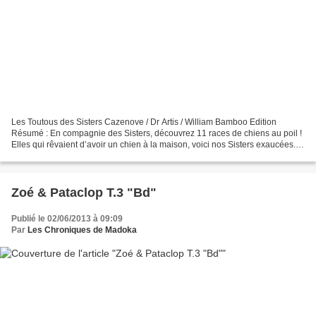
Les Toutous des Sisters Cazenove / Dr Artis / William Bamboo Edition
Résumé : En compagnie des Sisters, découvrez 11 races de chiens au poil !
Elles qui rêvaient d’avoir un chien à la maison, voici nos Sisters exaucées.
Ce sont onze races de toutous qu’elles...
Zoé & Pataclop T.3 "Bd"
Publié le 02/06/2013 à 09:09
Par
Les Chroniques de Madoka