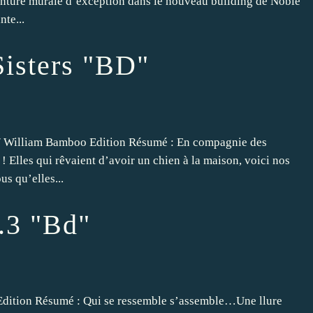
einture murale d’exception dans le nouveau building de Noble
nte...
Sisters "BD"
s / William Bamboo Edition Résumé : En compagnie des
 ! Elles qui rêvaient d’avoir un chien à la maison, voici nos
us qu’elles...
.3 "Bd"
dition Résumé : Qui se ressemble s’assemble…Une llure