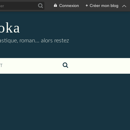
Connexion
+
Créer mon blog
oka
stique, roman... alors restez
T