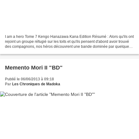
I am a hero Tome 7 Kengo Hanazawa Kana Edition Résumé : Alors qu'ils ont
rejoint un groupe réfugié sur les toits et qu'ils pensent d'abord avoir trouvé
des compagnons, nos héros découvrent une bande dominée par quelques-
uns qui, possédant armes et autorité...
Memento Mori II "BD"
Publié le 06/06/2013 à 09:18
Par
Les Chroniques de Madoka