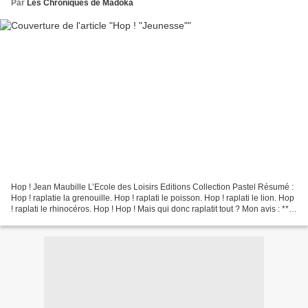
Par
Les Chroniques de Madoka
Hop ! Jean Maubille L’Ecole des Loisirs Editions Collection Pastel Résumé :
Hop ! raplatie la grenouille. Hop ! raplati le poisson. Hop ! raplati le lion. Hop
! raplati le rhinocéros. Hop ! Hop ! Mais qui donc raplatit tout ? Mon avis : ****
Un bel album...