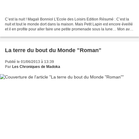
C’est la nuit ! Magali Bonniol L’Ecole des Loisirs Edition Résumé : C’est la
nuit et tout le monde dort dans la maison. Mais Petit Lapin est encore éveillé
et il en profite pour aller faire une petite promenade sous la lune… Mon avis
: **** Un bel album,...
La terre du bout du Monde "Roman"
Publié le 01/06/2013 à 13:39
Par
Les Chroniques de Madoka