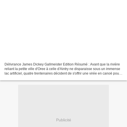
Délivrance James Dickey Gallmeister Edition Résumé : Avant que la rivière
reliant la petite ville d'Oree à celle d'Aintry ne disparaisse sous un immense
lac artificiel, quatre trentenaires décident de s'offrir une virée en canoë pour
tromper l'ennui de...
Publicité