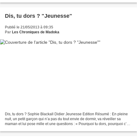
chanteuse préférée des Français. « Bambino...
Dis, tu dors ? "Jeunesse"
Publié le 21/05/2013 à 09:35
Par
Les Chroniques de Madoka
Dis, tu dors ? Sophie Blackall Didier Jeunesse Edition Résumé : En pleine
nuit, un petit garçon qui n’a pas du tout envie de dormir, va réveiller sa
maman et lui pose mille et une questions : « Pourquoi tu dors, pourquoi c’est
encore la nuit, pourquoi...