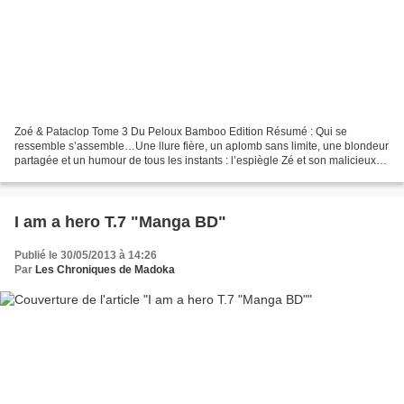
Zoé & Pataclop Tome 3 Du Peloux Bamboo Edition Résumé : Qui se
ressemble s’assemble…Une llure fière, un aplomb sans limite, une blondeur
partagée et un humour de tous les instants : l’espiègle Zé et son malicieux
poney Pataclop sont les meilleurs amis...
I am a hero T.7 "Manga BD"
Publié le 30/05/2013 à 14:26
Par
Les Chroniques de Madoka