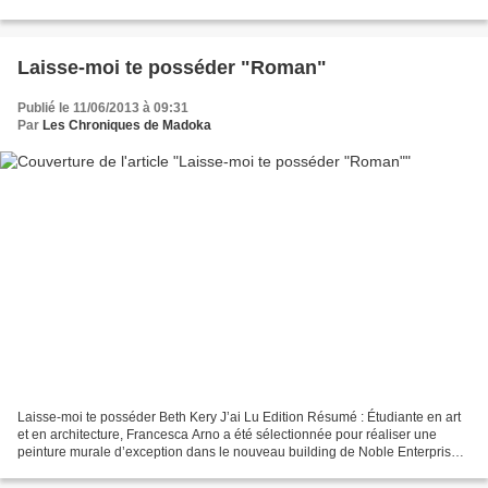
prochaine du volcan va anéantir...
Laisse-moi te posséder "Roman"
Publié le 11/06/2013 à 09:31
Par
Les Chroniques de Madoka
Laisse-moi te posséder Beth Kery J’ai Lu Edition Résumé : Étudiante en art
et en architecture, Francesca Arno a été sélectionnée pour réaliser une
peinture murale d’exception dans le nouveau building de Noble Enterprises.
À la tête de cette société florissante...