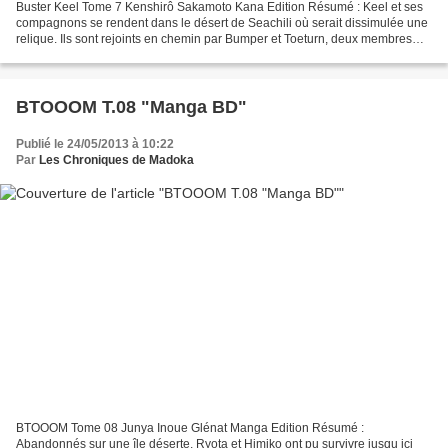
Buster Keel Tome 7 Kenshirô Sakamoto Kana Edition Résumé : Keel et ses
compagnons se rendent dans le désert de Seachili où serait dissimulée une
relique. Ils sont rejoints en chemin par Bumper et Toeturn, deux membres
d’Ayakashi et aussi des ennemis !...
BTOOOM T.08 "Manga BD"
Publié le 24/05/2013 à 10:22
Par
Les Chroniques de Madoka
BTOOOM Tome 08 Junya Inoue Glénat Manga Edition Résumé :
Abandonnés sur une île déserte, Ryota et Himiko ont pu survivre jusqu ici