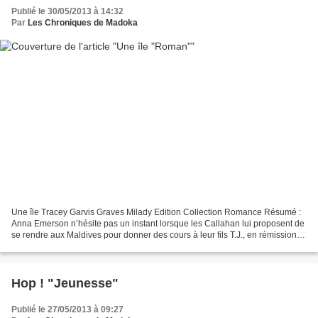
Publié le 30/05/2013 à 14:32
Par
Les Chroniques de Madoka
Une île Tracey Garvis Graves Milady Edition Collection Romance Résumé :
Anna Emerson n’hésite pas un instant lorsque les Callahan lui proposent de
se rendre aux Maldives pour donner des cours à leur fils T.J., en rémission
d’un cancer. Mais rien ne se...
Hop ! "Jeunesse"
Publié le 27/05/2013 à 09:27