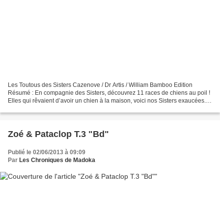
Les Toutous des Sisters Cazenove / Dr Artis / William Bamboo Edition
Résumé : En compagnie des Sisters, découvrez 11 races de chiens au poil !
Elles qui rêvaient d’avoir un chien à la maison, voici nos Sisters exaucées.
Ce sont onze races de toutous qu’elles...
Zoé & Pataclop T.3 "Bd"
Publié le 02/06/2013 à 09:09
Par
Les Chroniques de Madoka