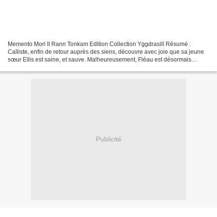
Memento Mori II Rann Tonkam Edition Collection Yggdrasill Résumé :
Calliste, enfin de retour auprès des siens, découvre avec joie que sa jeune
sœur Eïlis est saine, et sauve. Malheureusement, Fléau est désormais
prisonnier des limbes. Pour le retrouver,...
Publicité