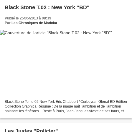
Black Stone T.02 : New York "BD"
Publié le 25/05/2013 à 08:39
Par
Les Chroniques de Madoka
Black Stone Tome 02 New York Eric Chabbert / Corbeyran Glénat BD Edition
Collection Graphica Résumé : De la magie naît l'ambition et de l'ambition
naissent les ténèbres... Resté à Paris, Jean-Jacques vivote de ses tours, et
tente d aider ses deux amies....
Les Justes "Policier"