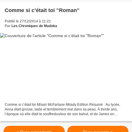
Comme si c’était toi "Roman"
Publié le 27/12/2014 à 11:21
Par
Les Chroniques de Madoka
Comme si c’était toi Mhairi McFarlane Milady Edition Résumé : Au lycée,
Anna était grosse, laide et terriblement mal dans sa peau. À trente ans,
l’époque où elle était le souffredouleur de son bahut, et de James en
particulier, lui semble déjà loin :...