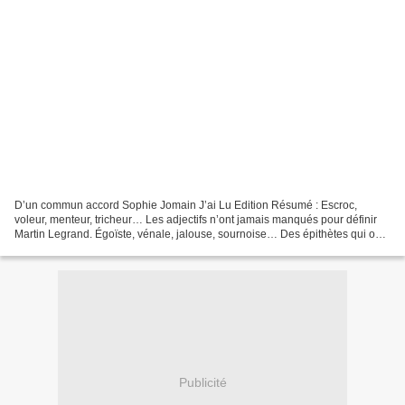
D’un commun accord Sophie Jomain J’ai Lu Edition Résumé : Escroc,
voleur, menteur, tricheur… Les adjectifs n’ont jamais manqués pour définir
Martin Legrand. Égoïste, vénale, jalouse, sournoise… Des épithètes qui ont
toujours collés à la peau de Jane Stewart....
Publicité