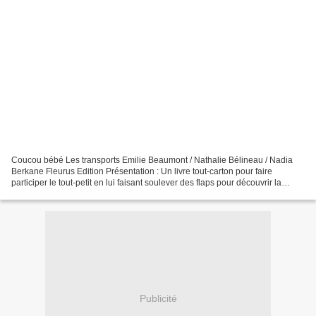
Coucou bébé Les transports Emilie Beaumont / Nathalie Bélineau / Nadia
Berkane Fleurus Edition Présentation : Un livre tout-carton pour faire
participer le tout-petit en lui faisant soulever des flaps pour découvrir la
réponse et enrichir son vocabulaire...
Publicité