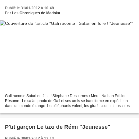
Publié le 31/01/2012 à 10:48
Par
Les Chroniques de Madoka
Gafi raconte Safari en folie ! Stéphane Descornes / Mérel Nathan Edition
Résumé : Le safari photo de Gafi et ses amis se transforme en expédition
dans un monde étrange. Les éléphants volent, les girafes sont minuscules,
tandis que les zèbres sont colorés....
P'tit garçon Le taxi de Rémi "Jeunesse"
Publié le 30/01/2012 à 12:14