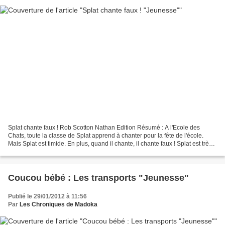
Splat chante faux ! Rob Scotton Nathan Edition Résumé : A l'Ecole des
Chats, toute la classe de Splat apprend à chanter pour la fête de l'école.
Mais Splat est timide. En plus, quand il chante, il chante faux ! Splat est très
inquiet, comment va-t-il...
Coucou bébé : Les transports "Jeunesse"
Publié le 29/01/2012 à 11:56
Par
Les Chroniques de Madoka