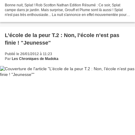
Bonne nuit, Splat ! Rob Scotton Nathan Edition Résumé : Ce soir, Splat
campe dans je jardin. Mais surprise, Grouff et Plume sont là aussi ! Splat
n'est pas très enthousiaste... La nuit s'annonce en effet mouvementée pour
les trois chatons, entre des problèmes...
L’école de la peur T.2 : Non, l’école n’est pas
finie ! "Jeunesse"
Publié le 26/01/2012 à 11:23
Par
Les Chroniques de Madoka