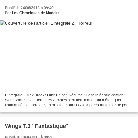
Publié le 24/06/2013 à 09:40
Par
Les Chroniques de Madoka
L’intégrale Z Max Brooks Orbit Edition Résumé : Cette intégrale contient : *
World War Z : La guerre des zombies a eu lieu, manquant d’éradiquer
l’humanité. Le narrateur, en mission pour l’ONU, a parcouru le monde pour
rencontrer, dans des cités en ruine...
Wings T.3 "Fantastique"
Publié le 10/06/2013 à 09:40