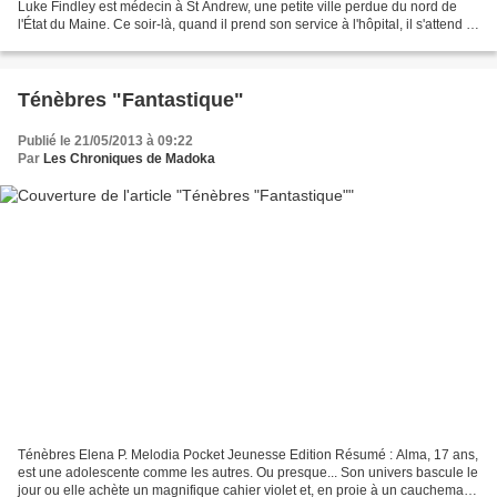
Luke Findley est médecin à St Andrew, une petite ville perdue du nord de
l'État du Maine. Ce soir-là, quand il prend son service à l'hôpital, il s'attend à
une nuit comme les autres....
Ténèbres "Fantastique"
Publié le 21/05/2013 à 09:22
Par
Les Chroniques de Madoka
Ténèbres Elena P. Melodia Pocket Jeunesse Edition Résumé : Alma, 17 ans,
est une adolescente comme les autres. Ou presque... Son univers bascule le
jour ou elle achète un magnifique cahier violet et, en proie à un cauchemar