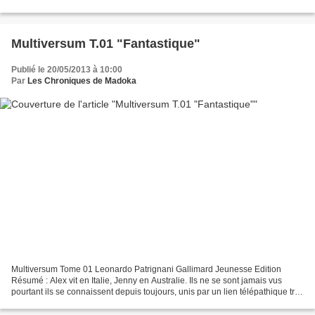
durant la nuit, se met à écrire...
Multiversum T.01 "Fantastique"
Publié le 20/05/2013 à 10:00
Par
Les Chroniques de Madoka
Multiversum Tome 01 Leonardo Patrignani Gallimard Jeunesse Edition
Résumé : Alex vit en Italie, Jenny en Australie. Ils ne se sont jamais vus
pourtant ils se connaissent depuis toujours, unis par un lien télépathique très
fort. Le jour où ils cherchent...