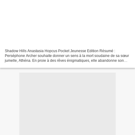
Shadow Hills Anastasia Hopcus Pocket Jeunesse Edition Résumé :
Perséphone Archer souhaite donner un sens à la mort soudaine de sa sœur
jumelle, Athéna. En proie à des rêves énigmatiques, elle abandonne son
ancienne vie et intègre l’école de Shadow Hills,...