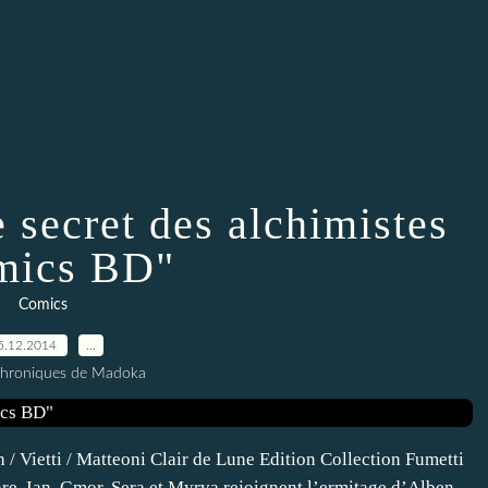
 secret des alchimistes
mics BD"
Comics
5.12.2014
…
Chroniques de Madoka
/ Vietti / Matteoni Clair de Lune Edition Collection Fumetti
e, Ian, Gmor, Sera et Myrva rejoignent l’ermitage d’Alben,