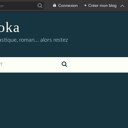
Connexion
+
Créer mon blog
oka
stique, roman... alors restez
T