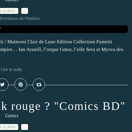
Comics
4.12.2014
…
Chroniques de Madoka
i / Matteoni Clair de Lune Edition Collection Fumetti
Empire… Ian Aranill, l’orque Gmor, l’elfe Sera et Myrva des
Lire la suite
ulk rouge ? "Comics BD"
Comics
4.12.2014
…