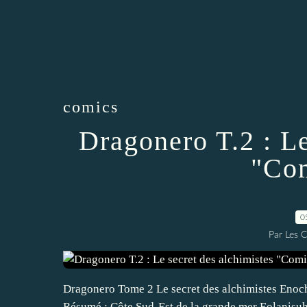
comics
Dragonero T.2 : Le
"Co
0
Par Les 
Dragonero Tome 2 Le secret des alchimistes Enoch 
Résumé : Côte Sud-Est de la grande mer Eolanisuhr