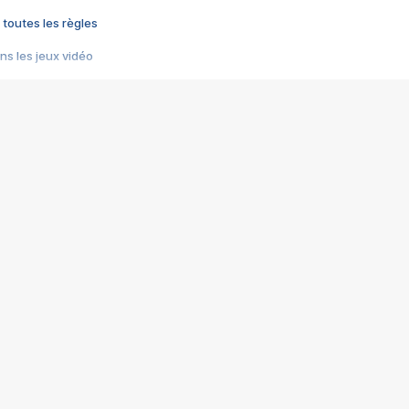
 toutes les règles
s les jeux vidéo
us choquant de Rockstar ? - Le scandale BULLY
e plus moche de Steam
du RÊVE tourne au CAUCHEMAR
pendant 8 heures
it… à tort
umiliés par un jeu vidéo
ire - Final Fantasy 8
ti un empire - Age of Empires
story DOFUS
tard, il crée l'un des pires jeux de tous les temps, MindsEye.