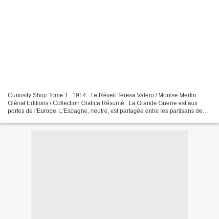
Curiosity Shop Tome 1 : 1914 : Le Réveil Teresa Valero / Montse Mertin
Glénat Editions / Collection Grafica Résumé : La Grande Guerre est aux
portes de l'Europe. L'Espagne, neutre, est partagée entre les partisans de
l'Entente et ceux de la Triple Alliance......