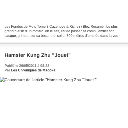
Les Fondus de Moto Tome 3 Cazenove & Richez / Bloz Résumé : Le plus
grand plaisir d’un motard, on le sait, est de passer sa combi, enfiler son
casque, grimper sur sa bécane et coller 300 mètres d’emblée dans la vue de
son collègue dont la moto est forcément...
Hamster Kung Zhu "Jouet"
Publié le 26/05/2011 à 08:22
Par
Les Chroniques de Madoka