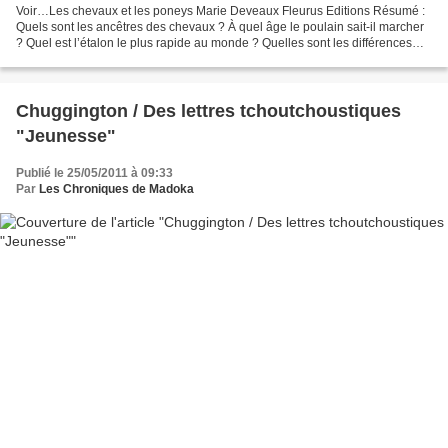
Voir…Les chevaux et les poneys Marie Deveaux Fleurus Editions Résumé :
Quels sont les ancêtres des chevaux ? À quel âge le poulain sait-il marcher
? Quel est l’étalon le plus rapide au monde ? Quelles sont les différences
entre les poneys et les chevaux...
Chuggington / Des lettres tchoutchoustiques
"Jeunesse"
Publié le 25/05/2011 à 09:33
Par
Les Chroniques de Madoka