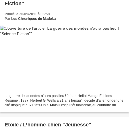
Fiction"
Publié le 26/05/2011 à 08:58
Par
Les Chroniques de Madoka
La guerre des mondes n’aura pas lieu ! Johan Heliot Mango Editions
Résumé : 1887. Herbert G. Wells a 21 ans lorsqu’il décide d’aller fonder une
cité utopique aux États-Unis. Mais il est plutôt maladroit, au contraire du
groupe de jeunes orphelins qui...
Etoile / L’homme-chien "Jeunesse"