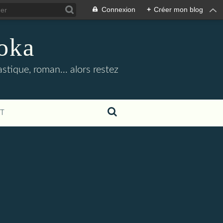
Connexion
+
Créer mon blog
oka
stique, roman... alors restez
T