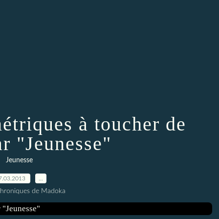
étriques à toucher de
ar "Jeunesse"
Jeunesse
7.03.2013
…
Chroniques de Madoka