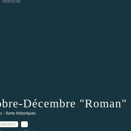
Publicité
tobre-Décembre "Roman"
- livres historiques
6.03.2013
…