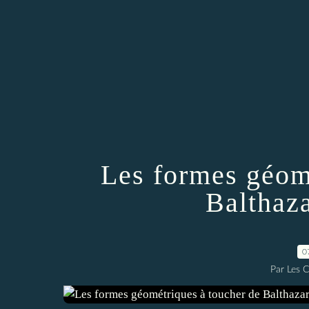
Les formes géom
Balthaz
0
Par Les 