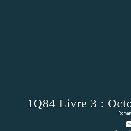
1Q84 Livre 3 : Oc
Romans 
0