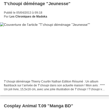
T’choupi déménage "Jeunesse"
Publié le 05/04/2013 à 09:18
Par
Les Chroniques de Madoka
T’choupi déménage Thierry Courtin Nathan Edition Résumé : Un album
flashback sur l’arrivée de T’choupi dans son actuelle maison ! Mon avis : ****
Un joli livre, 15,5x16 cm, avec une jolie illustration de T’choupi ! T’choupi va
donc aller dans une nouvelle...
Cosplay Animal T.09 "Manga BD"