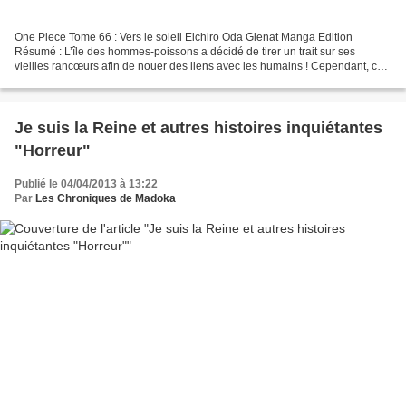
One Piece Tome 66 : Vers le soleil Eichiro Oda Glenat Manga Edition
Résumé : L’île des hommes-poissons a décidé de tirer un trait sur ses
vieilles rancœurs afin de nouer des liens avec les humains ! Cependant, ce
jour de la réconciliation pourrait ne...
Je suis la Reine et autres histoires inquiétantes
"Horreur"
Publié le 04/04/2013 à 13:22
Par
Les Chroniques de Madoka