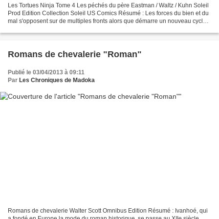
Les Tortues Ninja Tome 4 Les péchés du père Eastman / Waltz / Kuhn Soleil
Prod Edition Collection Soleil US Comics Résumé : Les forces du bien et du
mal s'opposent sur de multiples fronts alors que démarre un nouveau cycle !
Le quotidien de Casey Jones...
Romans de chevalerie "Roman"
Publié le 03/04/2013 à 09:11
Par
Les Chroniques de Madoka
Romans de chevalerie Walter Scott Omnibus Edition Résumé : Ivanhoé, qui
a fondé en Europe la mode du roman historique, se passe au XIIe siècle.