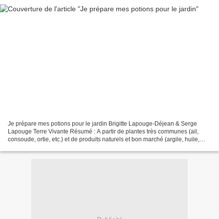
Je prépare mes potions pour le jardin Brigitte Lapouge-Déjean & Serge
Lapouge Terre Vivante Résumé : A partir de plantes très communes (ail,
consoude, ortie, etc.) et de produits naturels et bon marché (argile, huile,
savon noir, etc.), voire gratuits...