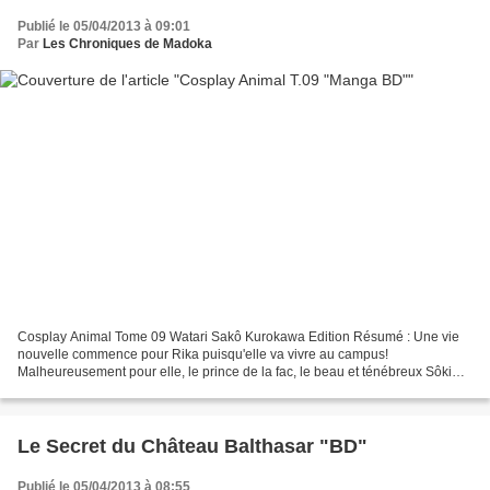
Publié le 05/04/2013 à 09:01
Par
Les Chroniques de Madoka
Cosplay Animal Tome 09 Watari Sakô Kurokawa Edition Résumé : Une vie
nouvelle commence pour Rika puisqu'elle va vivre au campus!
Malheureusement pour elle, le prince de la fac, le beau et ténébreux Sôki
semble avoir jeté son dévolu sur elle. Parviendra-t-elle...
Le Secret du Château Balthasar "BD"
Publié le 05/04/2013 à 08:55