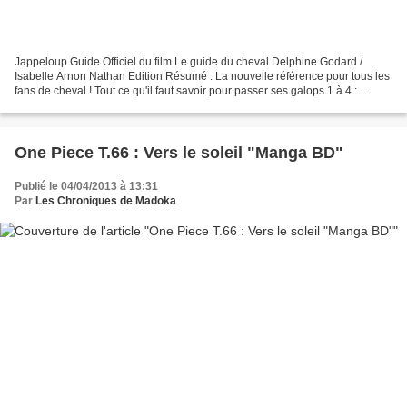
Jappeloup Guide Officiel du film Le guide du cheval Delphine Godard /
Isabelle Arnon Nathan Edition Résumé : La nouvelle référence pour tous les
fans de cheval ! Tout ce qu'il faut savoir pour passer ses galops 1 à 4 :
notions d'anatomie, connaissance...
One Piece T.66 : Vers le soleil "Manga BD"
Publié le 04/04/2013 à 13:31
Par
Les Chroniques de Madoka