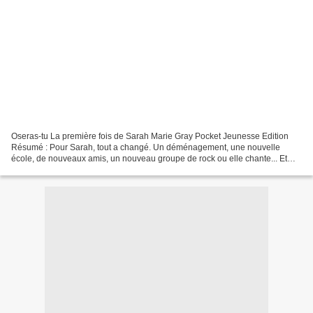
Oseras-tu La première fois de Sarah Marie Gray Pocket Jeunesse Edition
Résumé : Pour Sarah, tout a changé. Un déménagement, une nouvelle
école, de nouveaux amis, un nouveau groupe de rock ou elle chante... Et
surtout, un nouveau petit copain, Seb, qui...