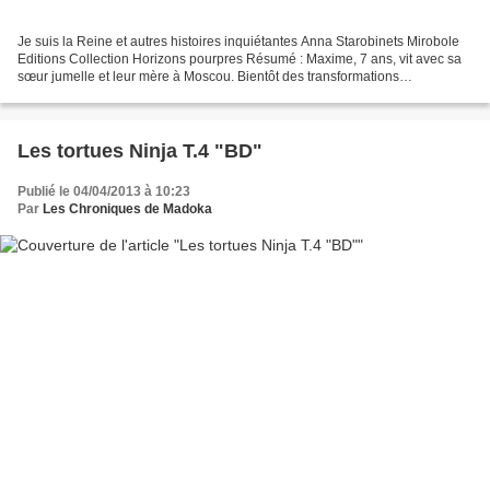
Je suis la Reine et autres histoires inquiétantes Anna Starobinets Mirobole
Editions Collection Horizons pourpres Résumé : Maxime, 7 ans, vit avec sa
sœur jumelle et leur mère à Moscou. Bientôt des transformations
déconcertantes s’opèrent chez lui. En...
Les tortues Ninja T.4 "BD"
Publié le 04/04/2013 à 10:23
Par
Les Chroniques de Madoka