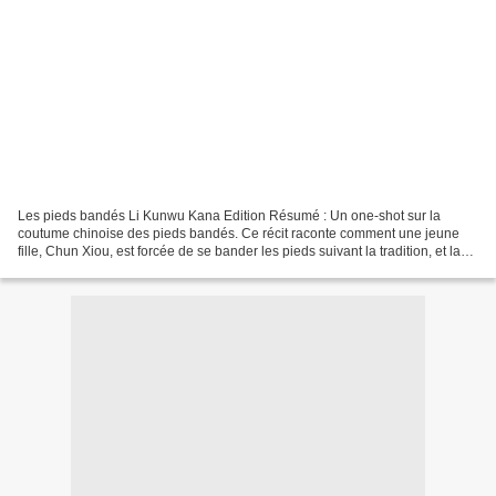
Les pieds bandés Li Kunwu Kana Edition Résumé : Un one-shot sur la
coutume chinoise des pieds bandés. Ce récit raconte comment une jeune
fille, Chun Xiou, est forcée de se bander les pieds suivant la tradition, et la
torture que cela représente. Mais...