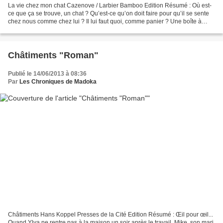
La vie chez mon chat Cazenove / Larbier Bamboo Edition Résumé : Où est-
ce que ça se trouve, un chat ? Qu’est-ce qu’on doit faire pour qu’il se sente
chez nous comme chez lui ? Il lui faut quoi, comme panier ? Une boîte à
chaussure suffit ? Et puis comment...
Châtiments "Roman"
Publié le 14/06/2013 à 08:36
Par
Les Chroniques de Madoka
Châtiments Hans Koppel Presses de la Cité Edition Résumé : Œil pour œil...
Quand Ylva ne rentre pas à la maison un soir après le travail, Mike, son mari