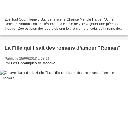
Zoé Tout Court Tome 8 Star de la scène Charice Mericle Harper / Anne
Delcourt Nathan Edition Résumé : La classe de Zoé va jouer une pièce de
théâtre ! Zoé est bien décidée à obtenir le premier rôle, celui de la reine des
fées. Mais, le jour du casting,...
La Fille qui lisait des romans d’amour "Roman"
Publié le 15/06/2013 à 08:26
Par
Les Chroniques de Madoka