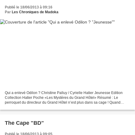
Publié le 18/06/2013 à 09:16
Par
Les Chroniques de Madoka
Qui a enlevé Odilon ? Christine Palluy / Cyrielle Hatier Jeunesse Edition
Collection Hatier Poche «Les Mystères du Grand Hôtel» Résumé : Le
perroquet du directeur du Grand Hôtel n’est plus dans sa cage ! Quand
Théo, Inès et Pétronille, les TIP, découvrent...
The Cape "BD"
Publié le 18/06/2013 à 09:05