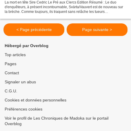
La mort en tête Sire Cedric Le Pré aux Clercs Edition Résumé : Le duo
d'enquêteurs, à présent incontournable, Svärta/Vauvert est de nouveau sur
la brèche. Comme toujours, ils traquent sans relâche les tueurs
psychopathes mais cette fois ils sont eux aussi...
< Page précédente
Page suivante >
Hébergé par Overblog
Top articles
Pages
Contact
Signaler un abus
C.G.U.
Cookies et données personnelles
Préférences cookies
Voir le profil de Les Chroniques de Madoka sur le portail
Overblog