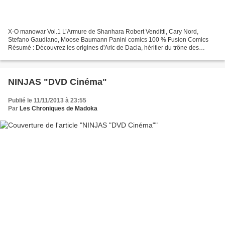
X-O manowar Vol.1 L’Armure de Shanhara Robert Venditti, Cary Nord,
Stefano Gaudiano, Moose Baumann Panini comics 100 % Fusion Comics
Résumé : Découvrez les origines d'Aric de Dacia, héritier du trône des
Visigoths, qui se retrouve prisonnier d'un monde...
NINJAS "DVD Cinéma"
Publié le 11/11/2013 à 23:55
Par
Les Chroniques de Madoka