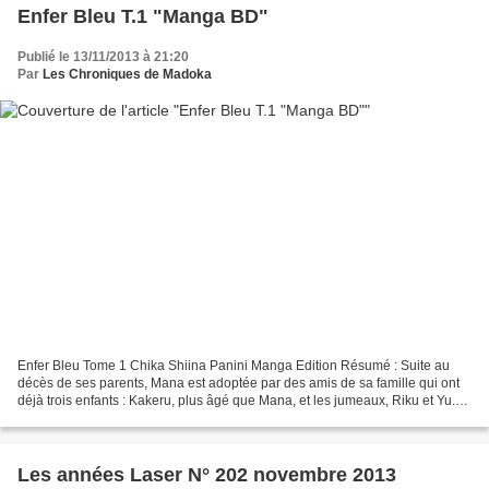
Enfer Bleu T.1 "Manga BD"
Publié le 13/11/2013 à 21:20
Par
Les Chroniques de Madoka
Enfer Bleu Tome 1 Chika Shiina Panini Manga Edition Résumé : Suite au
décès de ses parents, Mana est adoptée par des amis de sa famille qui ont
déjà trois enfants : Kakeru, plus âgé que Mana, et les jumeaux, Riku et Yu.
On pourrait penser que dans son...
Les années Laser N° 202 novembre 2013