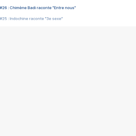
#26 : Chimène Badi raconte "Entre nous"
#25 : Indochine raconte "3e sexe"
#24 : Zaho raconte "C'est chelou"
#23 : Patrick Bruel raconte "Au café des délices"
#22 : Kyo raconte "Le chemin"
#21 : Nolwenn Leroy raconte "Cassé"
#20 : Patrick Hernandez raconte "Born to be alive"
#19 : Lorie raconte "Près de moi"
#18 : Michael Jones raconte "A nos actes manqués" (avec Jean-Jacque
#17 : Khaled raconte "Aïcha"
#16 : Corneille raconte "Parce qu'on vient de loin"
#15 : Indochine raconte "L'aventurier"