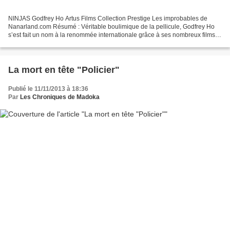
NINJAS Godfrey Ho Artus Films Collection Prestige Les improbables de
Nanarland.com Résumé : Véritable boulimique de la pellicule, Godfrey Ho
s’est fait un nom à la renommée internationale grâce à ses nombreux films
de Ninjas – jusqu’à 10 films par an....
La mort en tête "Policier"
Publié le 11/11/2013 à 18:36
Par
Les Chroniques de Madoka