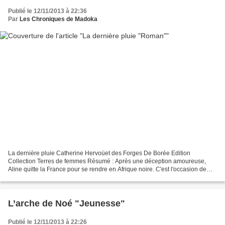
Publié le 12/11/2013 à 22:36
Par
Les Chroniques de Madoka
La dernière pluie Catherine Hervoüet des Forges De Borée Edition
Collection Terres de femmes Résumé : Après une déception amoureuse,
Aline quitte la France pour se rendre en Afrique noire. C'est l'occasion de
réfléchir sur elle-même et d'enquêter sur...
L’arche de Noé "Jeunesse"
Publié le 12/11/2013 à 22:26