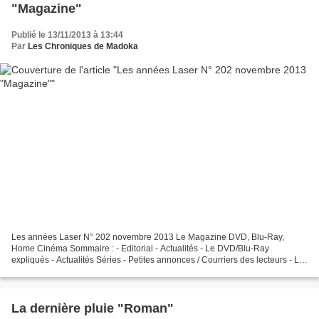
"Magazine"
Publié le 13/11/2013 à 13:44
Par
Les Chroniques de Madoka
Les années Laser N° 202 novembre 2013 Le Magazine DVD, Blu-Ray,
Home Cinéma Sommaire : - Editorial - Actualités - Le DVD/Blu-Ray
expliqués - Actualités Séries - Petites annonces / Courriers des lecteurs - Le
best off du numéro… * Matériel : - En test...
La dernière pluie "Roman"