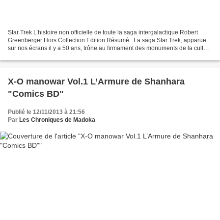
Star Trek L’histoire non officielle de toute la saga intergalactique Robert
Greenberger Hors Collection Edition Résumé : La saga Star Trek, apparue
sur nos écrans il y a 50 ans, trône au firmament des monuments de la culture
populaire et revient au cinéma...
X-O manowar Vol.1 L’Armure de Shanhara
"Comics BD"
Publié le 12/11/2013 à 21:56
Par
Les Chroniques de Madoka