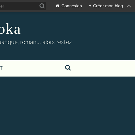
Connexion
+
Créer mon blog
oka
stique, roman... alors restez
T