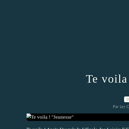
Te voila
1
Par Les 