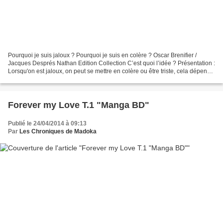
Pourquoi je suis jaloux ? Pourquoi je suis en colère ? Oscar Brenifier /
Jacques Després Nathan Edition Collection C’est quoi l’idée ? Présentation :
Lorsqu'on est jaloux, on peut se mettre en colère ou être triste, cela dépend.
Alors qu'Hugo pensait...
Forever my Love T.1 "Manga BD"
Publié le 24/04/2014 à 09:13
Par
Les Chroniques de Madoka