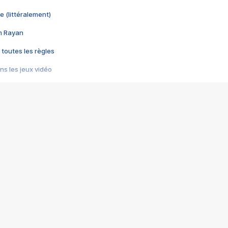
e (littéralement)
im Rayan
 toutes les règles
s les jeux vidéo
us choquant de Rockstar ? - Le scandale BULLY
e plus moche de Steam
du RÊVE tourne au CAUCHEMAR
pendant 8 heures
it… à tort
umiliés par un jeu vidéo
ire - Final Fantasy 8
ti un empire - Age of Empires