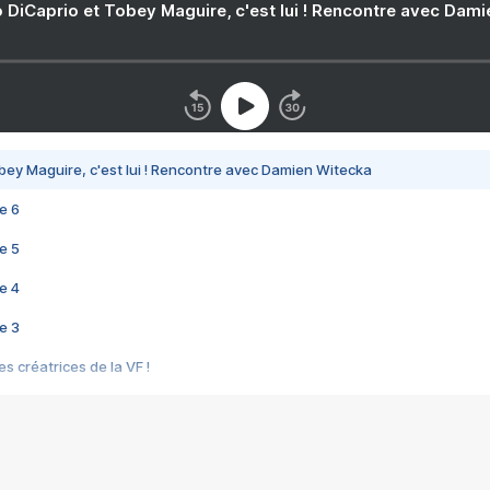
 DiCaprio et Tobey Maguire, c'est lui ! Rencontre avec Dam
bey Maguire, c'est lui ! Rencontre avec Damien Witecka
e 6
e 5
e 4
e 3
s créatrices de la VF !
e 2
e 1
e Mektoub My Love arrive enfin ! Rencontre avec Shaïn Boumedine et Sal