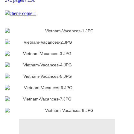
272 pages / 25€