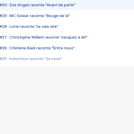
#30 : Eve Angeli raconte "Avant de partir"
#29 : MC Solaar raconte "Bouge de là"
28 : Lorie raconte "Je vais vite"
#27 : Christophe Willem raconte "Jacques a dit"
#26 : Chimène Badi raconte "Entre nous"
#25 : Indochine raconte "3e sexe"
#24 : Zaho raconte "C'est chelou"
#23 : Patrick Bruel raconte "Au café des délices"
#22 : Kyo raconte "Le chemin"
#21 : Nolwenn Leroy raconte "Cassé"
#20 : Patrick Hernandez raconte "Born to be alive"
#19 : Lorie raconte "Près de moi"