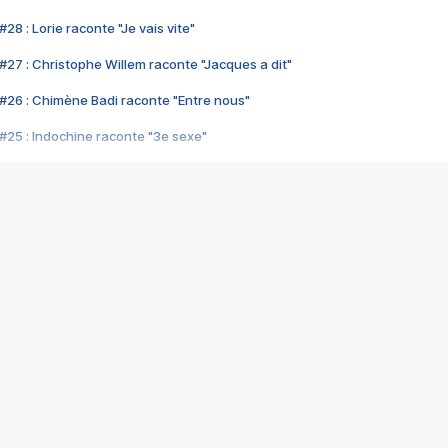
28 : Lorie raconte "Je vais vite"
#27 : Christophe Willem raconte "Jacques a dit"
#26 : Chimène Badi raconte "Entre nous"
#25 : Indochine raconte "3e sexe"
#24 : Zaho raconte "C'est chelou"
#23 : Patrick Bruel raconte "Au café des délices"
#22 : Kyo raconte "Le chemin"
#21 : Nolwenn Leroy raconte "Cassé"
#20 : Patrick Hernandez raconte "Born to be alive"
#19 : Lorie raconte "Près de moi"
#18 : Michael Jones raconte "A nos actes manqués" (avec Jean-Jacque
#17 : Khaled raconte "Aïcha"