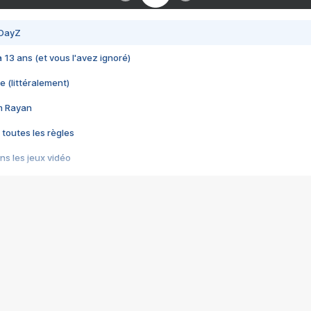
 DayZ
 a 13 ans (et vous l'avez ignoré)
e (littéralement)
im Rayan
 toutes les règles
s les jeux vidéo
us choquant de Rockstar ? - Le scandale BULLY
e plus moche de Steam
du RÊVE tourne au CAUCHEMAR
pendant 8 heures
it… à tort
umiliés par un jeu vidéo