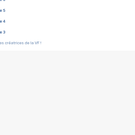
e 5
e 4
e 3
s créatrices de la VF !
e 2
e 1
e Mektoub My Love arrive enfin ! Rencontre avec Shaïn Boumedine et Sal
i : après Toni en famille
elle réalise le bouleversant Dites lui que je l'aime
ais ! Rencontre autour de Vie privée de Rebecca Zlotowski
 de Marguerite, Grave... Rencontre avec Ella Rumpf
 Les Rêveurs, un film intime sur la santé mentale