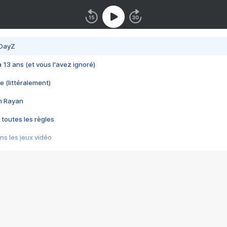
 DayZ
 a 13 ans (et vous l'avez ignoré)
e (littéralement)
im Rayan
 toutes les règles
s les jeux vidéo
us choquant de Rockstar ? - Le scandale BULLY
e plus moche de Steam
du RÊVE tourne au CAUCHEMAR
pendant 8 heures