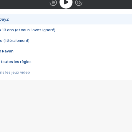
 DayZ
 a 13 ans (et vous l'avez ignoré)
e (littéralement)
im Rayan
 toutes les règles
s les jeux vidéo
us choquant de Rockstar ? - Le scandale BULLY
e plus moche de Steam
du RÊVE tourne au CAUCHEMAR
pendant 8 heures
it… à tort