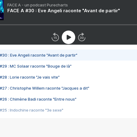
FACE A - un podcast Purecharts
FACE A #30 : Eve Angeli raconte "Avant de partir"
#30 : Eve Angeli raconte "Avant de partir"
#29 : MC Solaar raconte "Bouge de là"
28 : Lorie raconte "Je vais vite"
#27 : Christophe Willem raconte "Jacques a dit"
#26 : Chimène Badi raconte "Entre nous"
#25 : Indochine raconte "3e sexe"
#24 : Zaho raconte "C'est chelou"
#23 : Patrick Bruel raconte "Au café des délices"