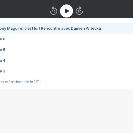
bey Maguire, c'est lui ! Rencontre avec Damien Witecka
e 6
e 5
e 4
e 3
s créatrices de la VF !
e 2
e 1
e Mektoub My Love arrive enfin ! Rencontre avec Shaïn Boumedine et Sal
i : après Toni en famille