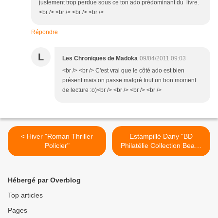
justement trop perdue sous ce ton ado prédominant du livre.
<br /> <br /> <br /> <br />
Répondre
L
Les Chroniques de Madoka
09/04/2011 09:03
<br /> <br /> C'est vrai que le côté ado est bien
présent mais on passe malgré tout un bon moment
de lecture :o)<br /> <br /> <br /> <br />
< Hiver "Roman Thriller
Estampillé Dany "BD
Policier"
Philatélie Collection Beaux
livres" >
Hébergé par Overblog
Top articles
Pages