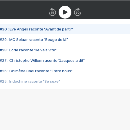
#30 : Eve Angeli raconte "Avant de partir"
#29 : MC Solaar raconte "Bouge de là"
28 : Lorie raconte "Je vais vite"
#27 : Christophe Willem raconte "Jacques a dit"
#26 : Chimène Badi raconte "Entre nous"
#25 : Indochine raconte "3e sexe"
#24 : Zaho raconte "C'est chelou"
#23 : Patrick Bruel raconte "Au café des délices"
#22 : Kyo raconte "Le chemin"
#21 : Nolwenn Leroy raconte "Cassé"