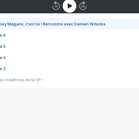
bey Maguire, c'est lui ! Rencontre avec Damien Witecka
e 6
e 5
e 4
e 3
s créatrices de la VF !
e 2
e 1
e Mektoub My Love arrive enfin ! Rencontre avec Shaïn Boumedine et Sal
i : après Toni en famille
elle réalise le bouleversant Dites lui que je l'aime