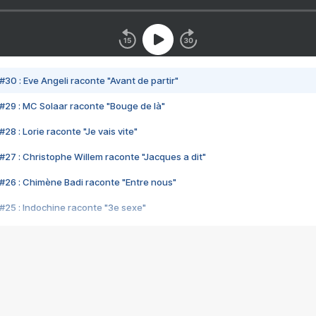
#30 : Eve Angeli raconte "Avant de partir"
#29 : MC Solaar raconte "Bouge de là"
28 : Lorie raconte "Je vais vite"
#27 : Christophe Willem raconte "Jacques a dit"
#26 : Chimène Badi raconte "Entre nous"
#25 : Indochine raconte "3e sexe"
#24 : Zaho raconte "C'est chelou"
#23 : Patrick Bruel raconte "Au café des délices"
#22 : Kyo raconte "Le chemin"
#21 : Nolwenn Leroy raconte "Cassé"