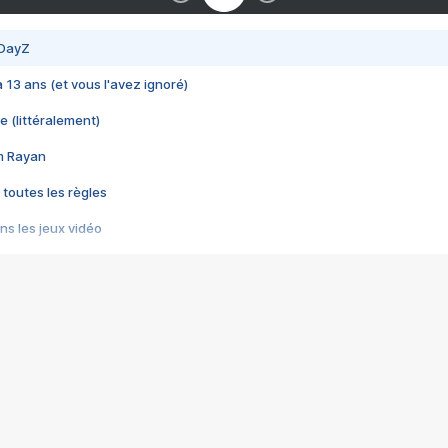
 DayZ
 a 13 ans (et vous l'avez ignoré)
e (littéralement)
im Rayan
 toutes les règles
s les jeux vidéo
us choquant de Rockstar ? - Le scandale BULLY
e plus moche de Steam
du RÊVE tourne au CAUCHEMAR
pendant 8 heures
it… à tort
umiliés par un jeu vidéo