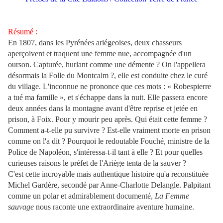
Résumé :
En 1807, dans les Pyrénées ariégeoises, deux chasseurs
aperçoivent et traquent une femme nue, accompagnée d'un
ourson. Capturée, hurlant comme une démente ? On l'appellera
désormais la Folle du Montcalm ?, elle est conduite chez le curé
du village. L'inconnue ne prononce que ces mots : « Robespierre
a tué ma famille », et s'échappe dans la nuit. Elle passera encore
deux années dans la montagne avant d'être reprise et jetée en
prison, à Foix. Pour y mourir peu après. Qui était cette femme ?
Comment a-t-elle pu survivre ? Est-elle vraiment morte en prison
comme on l'a dit ? Pourquoi le redoutable Fouché, ministre de la
Police de Napoléon, s'intéressa-t-il tant à elle ? Et pour quelles
curieuses raisons le préfet de l'Ariège tenta de la sauver ?
C'est cette incroyable mais authentique histoire qu'a reconstituée
Michel Gardère, secondé par Anne-Charlotte Delangle. Palpitant
comme un polar et admirablement documenté,
La Femme
sauvage
nous raconte une extraordinaire aventure humaine.