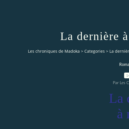
La dernière à
Les chroniques de Madoka
>
Categories
>
La dernièr
Roman
1
Par Les 
La 
à 