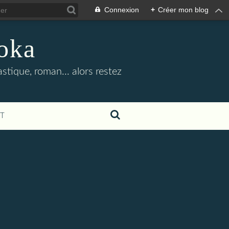
Connexion
+
Créer mon blog
oka
stique, roman... alors restez
T