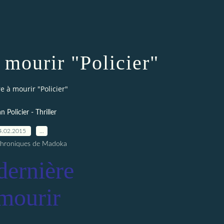
 mourir "Policier"
e à mourir "Policier"
 Policier - Thriller
4.02.2015
…
Chroniques de Madoka
dernière
mourir