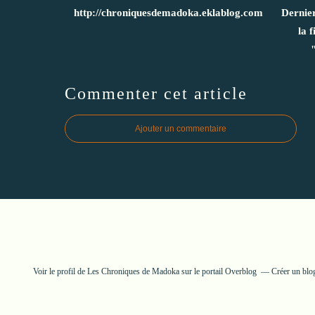
http://chroniquesdemadoka.eklablog.com
Dernie
la 
Commenter cet article
Ajouter un commentaire
Voir le profil de
Les Chroniques de Madoka
sur le portail Overblog
Créer un blo