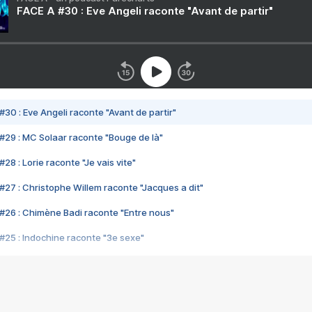
FACE A #30 : Eve Angeli raconte "Avant de partir"
#30 : Eve Angeli raconte "Avant de partir"
#29 : MC Solaar raconte "Bouge de là"
28 : Lorie raconte "Je vais vite"
#27 : Christophe Willem raconte "Jacques a dit"
#26 : Chimène Badi raconte "Entre nous"
#25 : Indochine raconte "3e sexe"
#24 : Zaho raconte "C'est chelou"
#23 : Patrick Bruel raconte "Au café des délices"