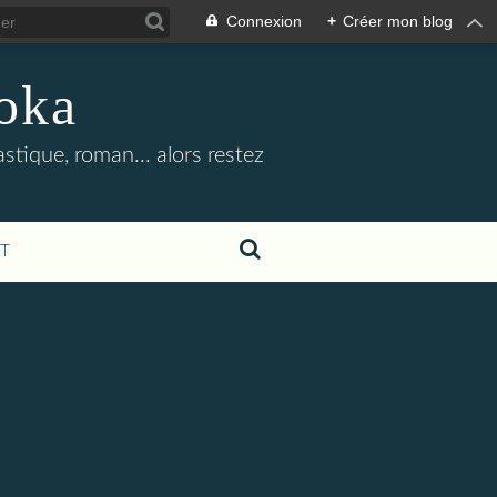
Connexion
+
Créer mon blog
oka
stique, roman... alors restez
T