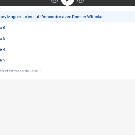
bey Maguire, c'est lui ! Rencontre avec Damien Witecka
e 6
e 5
e 4
e 3
s créatrices de la VF !
e 2
e 1
e Mektoub My Love arrive enfin ! Rencontre avec Shaïn Boumedine et Sal
i : après Toni en famille
elle réalise le bouleversant Dites lui que je l'aime