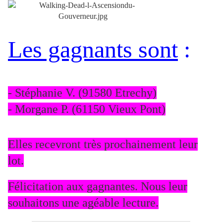
Les gagnants sont
:
- Stéphanie V. (91580 Etrechy)
- Morgane P. (61150 Vieux Pont)
Elles recevront très prochainement leur
lot.
Félicitation aux gagnantes. Nous leur
souhaitons une agéable lecture.