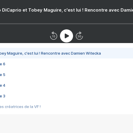
 DiCaprio et Tobey Maguire, c'est lui ! Rencontre avec Dam
bey Maguire, c'est lui ! Rencontre avec Damien Witecka
e 6
e 5
e 4
e 3
s créatrices de la VF !
e 2
e 1