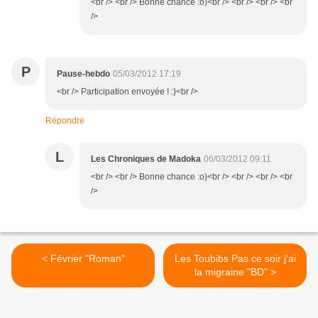
<br /> <br /> Bonne chance :o)<br /> <br /> <br /> <br
/>
P
Pause-hebdo
05/03/2012 17:19
<br /> Participation envoyée ! :)<br />
Répondre
L
Les Chroniques de Madoka
06/03/2012 09:11
<br /> <br /> Bonne chance :o)<br /> <br /> <br /> <br
/>
< Février "Roman"
Les Toubibs Pas ce soir j'ai
la migraine "BD" >