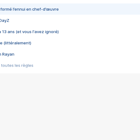
nsformé l’ennui en chef-d’œuvre
 DayZ
 a 13 ans (et vous l'avez ignoré)
e (littéralement)
im Rayan
 toutes les règles
s les jeux vidéo
us choquant de Rockstar ? - Le scandale BULLY
e plus moche de Steam
du RÊVE tourne au CAUCHEMAR
pendant 8 heures
it… à tort