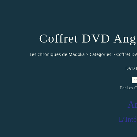
Coffret DVD Ang
Les chroniques de Madoka
>
Categories
>
Coffret D
DVD B
1
Par Les 
An
L’Int