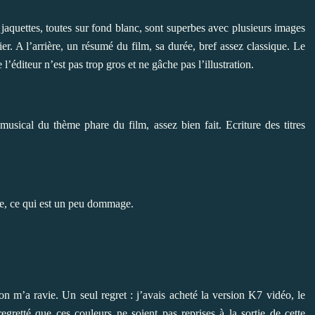
 jaquettes, toutes sur fond blanc, sont superbes avec plusieurs images
er. A l’arrière, un résumé du film, sa durée, bref assez classique. Le
l’éditeur n’est pas trop gros et ne gâche pas l’illustration.
sical du thème phare du film, assez bien fait. Ecriture des titres
tre, ce qui est un peu dommage.
ion m’a ravie. Un seul regret : j’avais acheté la version K7 vidéo, le
 regretté que ces couleurs ne soient pas reprises à la sortie de cette