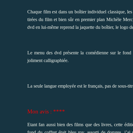
Chaque film est dans un boîtier individuel classique, les
tirées du film et bien sûr en premier plan Michèle Merci
dvd en lui-même reprend la jaquette du boîtier, le logo de 
Le menu des dvd présente la comédienne sur le fond mu
joliment calligraphiée.
La seule langue employée est le français, pas de sous-ti
Mon avis : ****
Etant fan aussi bien des films que des livres, cette édit
fond du coffret était bleu roy, assorti de dorures, j’ai