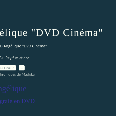
élique "DVD Cinéma"
VD Angélique "DVD Cinéma"
lu Ray film et doc.
1.11.2010
…
Chroniques de Madoka
gélique
égrale en DVD