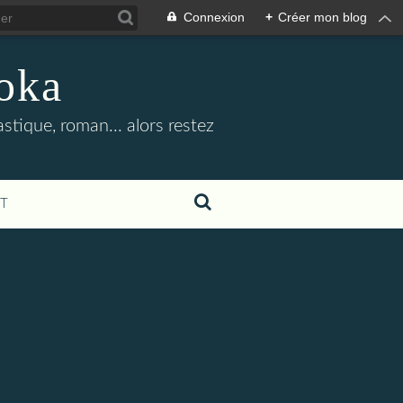
Connexion
+
Créer mon blog
oka
stique, roman... alors restez
T