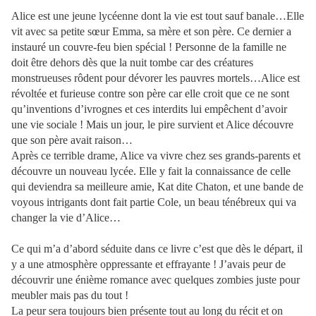
Alice est une jeune lycéenne dont la vie est tout sauf banale…Elle
vit avec sa petite sœur Emma, sa mère et son père. Ce dernier a
instauré un couvre-feu bien spécial ! Personne de la famille ne
doit être dehors dès que la nuit tombe car des créatures
monstrueuses rôdent pour dévorer les pauvres mortels…Alice est
révoltée et furieuse contre son père car elle croit que ce ne sont
qu’inventions d’ivrognes et ces interdits lui empêchent d’avoir
une vie sociale ! Mais un jour, le pire survient et Alice découvre
que son père avait raison…
Après ce terrible drame, Alice va vivre chez ses grands-parents et
découvre un nouveau lycée. Elle y fait la connaissance de celle
qui deviendra sa meilleure amie, Kat dite Chaton, et une bande de
voyous intrigants dont fait partie Cole, un beau ténébreux qui va
changer la vie d’Alice…
Ce qui m’a d’abord séduite dans ce livre c’est que dès le départ, il
y a une atmosphère oppressante et effrayante ! J’avais peur de
découvrir une énième romance avec quelques zombies juste pour
meubler mais pas du tout !
La peur sera toujours bien présente tout au long du récit et on