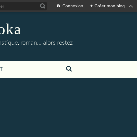
Connexion
+
Créer mon blog
oka
stique, roman... alors restez
T