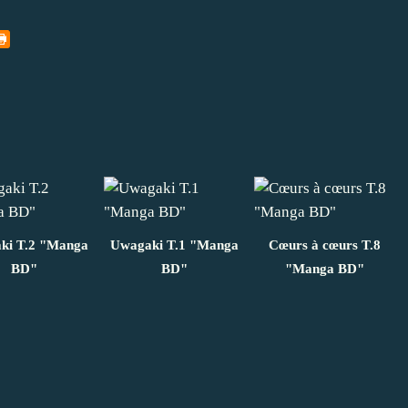
ki T.2 "Manga
Uwagaki T.1 "Manga
Cœurs à cœurs T.8
BD"
BD"
"Manga BD"