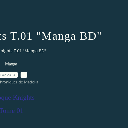
ts T.01 "Manga BD"
nights T.01 "Manga BD"
Manga
6.02.2013
…
Chroniques de Madoka
oque Knights
Tome 01