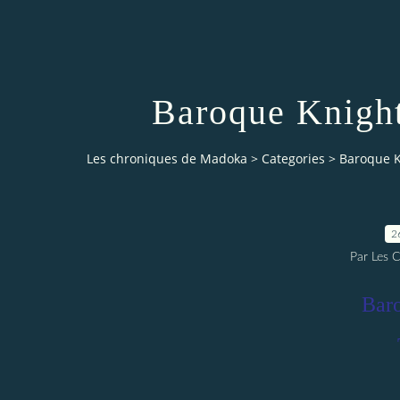
Baroque Knigh
Les chroniques de Madoka
>
Categories
>
Baroque K
2
Par Les 
Bar