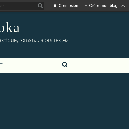
Connexion
+
Créer mon blog
oka
stique, roman... alors restez
T