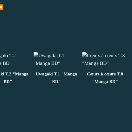
ki T.2 "Manga
Uwagaki T.1 "Manga
Cœurs à cœurs T.8
BD"
BD"
"Manga BD"