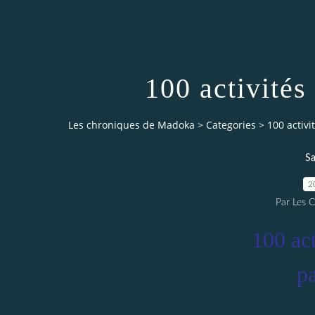
100 activités
Les chroniques de Madoka
>
Categories
>
100 activi
Sa
2
Par Les 
100 act
p