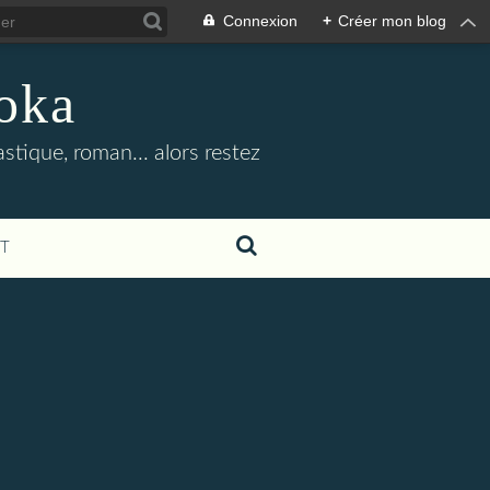
Connexion
+
Créer mon blog
oka
stique, roman... alors restez
T