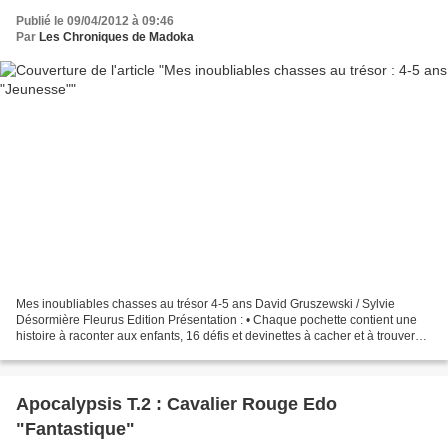
Publié le 09/04/2012 à 09:46
Par
Les Chroniques de Madoka
Mes inoubliables chasses au trésor 4-5 ans David Gruszewski / Sylvie
Désormière Fleurus Edition Présentation : • Chaque pochette contient une
histoire à raconter aux enfants, 16 défis et devinettes à cacher et à trouver
pour arriver au trésor, et 12 diplômes...
Apocalypsis T.2 : Cavalier Rouge Edo
"Fantastique"