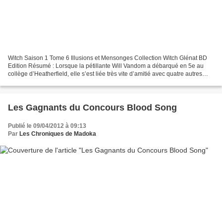
Witch Saison 1 Tome 6 Illusions et Mensonges Collection Witch Glénat BD
Edition Résumé : Lorsque la pétillante Will Vandom a débarqué en 5e au
collège d’Heatherfield, elle s’est liée très vite d’amitié avec quatre autres
filles : Irma Blair, Taranee Cook,...
Les Gagnants du Concours Blood Song
Publié le 09/04/2012 à 09:13
Par
Les Chroniques de Madoka