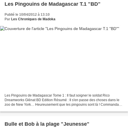
Les Pingouins de Madagascar T.1 "BD"
Publié le 10/04/2012 à 13:10
Par
Les Chroniques de Madoka
Les Pingouins de Madagascar Tome 1 : Il faut soigner le soldat Rico
Dreamworks Glénat BD Edition Résumé : Il s'en passe des choses dans le
zoo de New York… Heureusement que les pingouins sont là ! Commandant,
Rico, Soldat et Skipper vont vous plonger...
Bulle et Bob à la plage "Jeunesse"