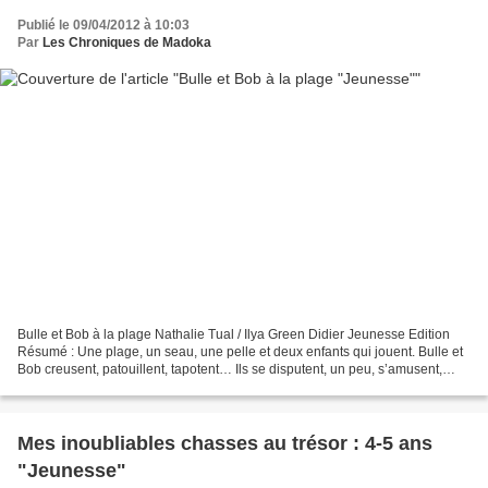
Publié le 09/04/2012 à 10:03
Par
Les Chroniques de Madoka
Bulle et Bob à la plage Nathalie Tual / Ilya Green Didier Jeunesse Edition
Résumé : Une plage, un seau, une pelle et deux enfants qui jouent. Bulle et
Bob creusent, patouillent, tapotent… Ils se disputent, un peu, s’amusent,
beaucoup. Leurs plaisirs sont...
Mes inoubliables chasses au trésor : 4-5 ans
"Jeunesse"