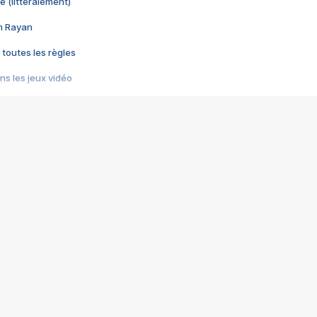
e (littéralement)
im Rayan
 toutes les règles
s les jeux vidéo
us choquant de Rockstar ? - Le scandale BULLY
e plus moche de Steam
du RÊVE tourne au CAUCHEMAR
pendant 8 heures
it… à tort
umiliés par un jeu vidéo
ire - Final Fantasy 8
ti un empire - Age of Empires
story DOFUS