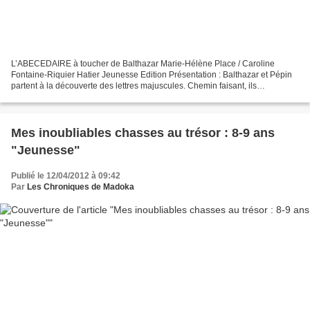
L’ABECEDAIRE à toucher de Balthazar Marie-Hélène Place / Caroline
Fontaine-Riquier Hatier Jeunesse Edition Présentation : Balthazar et Pépin
partent à la découverte des lettres majuscules. Chemin faisant, ils
rencontrent un dragon dodu, un moineau masqué,...
Mes inoubliables chasses au trésor : 8-9 ans
"Jeunesse"
Publié le 12/04/2012 à 09:42
Par
Les Chroniques de Madoka