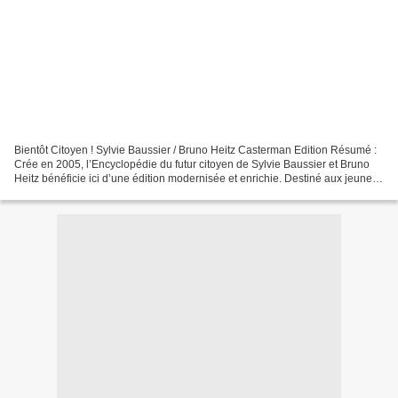
Bientôt Citoyen ! Sylvie Baussier / Bruno Heitz Casterman Edition Résumé :
Crée en 2005, l’Encyclopédie du futur citoyen de Sylvie Baussier et Bruno
Heitz bénéficie ici d’une édition modernisée et enrichie. Destiné aux jeunes
lecteurs à partir de 10 ans,...