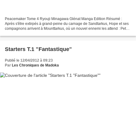
Peacemaker Tome 4 Ryouji Minagawa Glénat Manga Edition Résumé :
Après s'être extirpés à grand-peine du carnage de Sandtarkus, Hope et ses
compagnons arrivent à Mounttarkus, où un nouvel ennemi les attend : Peter
Enfield. La rumeur attribue au plus redoutable...
Starters T.1 "Fantastique"
Publié le 12/04/2012 à 09:23
Par
Les Chroniques de Madoka