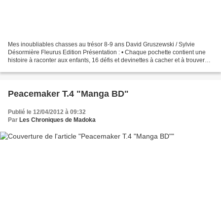
Mes inoubliables chasses au trésor 8-9 ans David Gruszewski / Sylvie
Désormière Fleurus Edition Présentation : • Chaque pochette contient une
histoire à raconter aux enfants, 16 défis et devinettes à cacher et à trouver
pour arriver au trésor, et 12 diplômes...
Peacemaker T.4 "Manga BD"
Publié le 12/04/2012 à 09:32
Par
Les Chroniques de Madoka