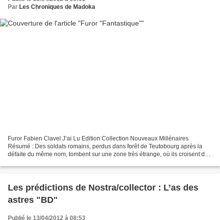
Par
Les Chroniques de Madoka
Furor Fabien Clavel J’ai Lu Edition Collection Nouveaux Millénaires
Résumé : Des soldats romains, perdus dans forêt de Teutobourg après la
défaite du même nom, tombent sur une zone très étrange, où ils croisent des
tribus de créatures humaines, mais monstrueuses....
Les prédictions de Nostra/collector : L’as des
astres "BD"
Publié le 13/04/2012 à 08:53