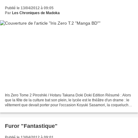
Publié le 13/04/2012 à 09:05
Par
Les Chroniques de Madoka
Iris Zero Tome 2 Piroshiki / Hotaru Takana Doki Doki Edition Résumé : Alors
que la fête de la culture bat son plein, le lycée est le théâtre d'un drame : le
vêtement que devait porter pour l'occasion Koyuki Sasamori, la coqueluche
de l'établissement,...
Furor "Fantastique"
Publié le 13/04/2012 à 09:01